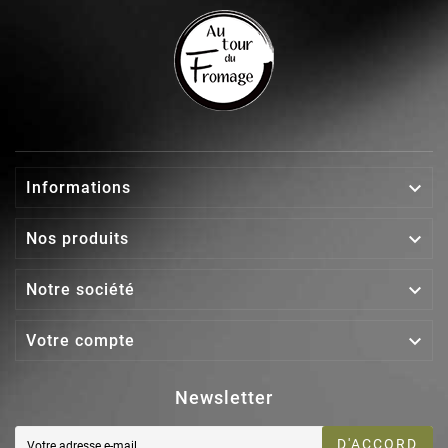

Informations

Nos produits

Notre société

Votre compte
Newsletter
D'ACCORD