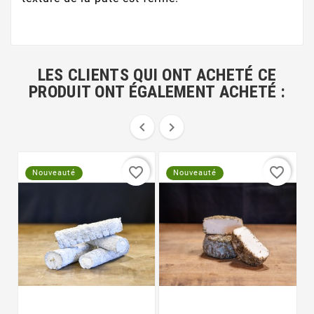
LES CLIENTS QUI ONT ACHETÉ CE
PRODUIT ONT ÉGALEMENT ACHETÉ :


favorite_border
favorite_border
Nouveauté
Nouveauté