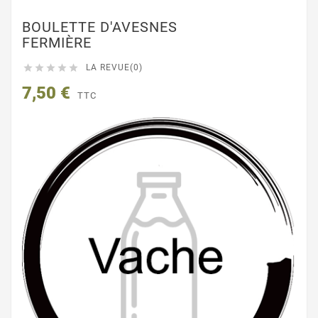
BOULETTE D'AVESNES
FERMIÈRE





LA REVUE(0)
7,50 €
TTC