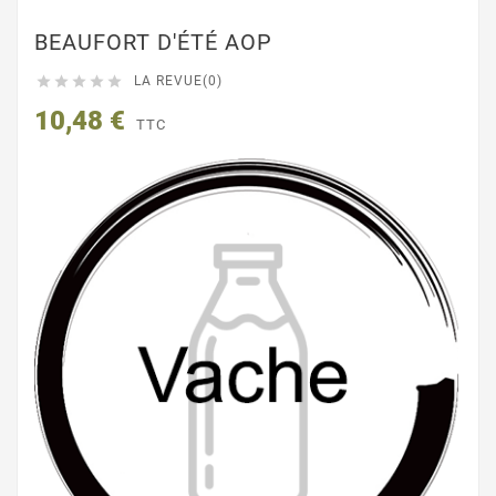
BEAUFORT D'ÉTÉ AOP





LA REVUE(0)
10,48 €
TTC