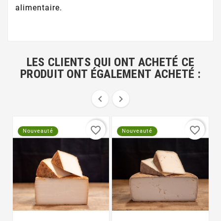
alimentaire.
LES CLIENTS QUI ONT ACHETÉ CE
PRODUIT ONT ÉGALEMENT ACHETÉ :


favorite_border
favorite_border
Nouveauté
Nouveauté