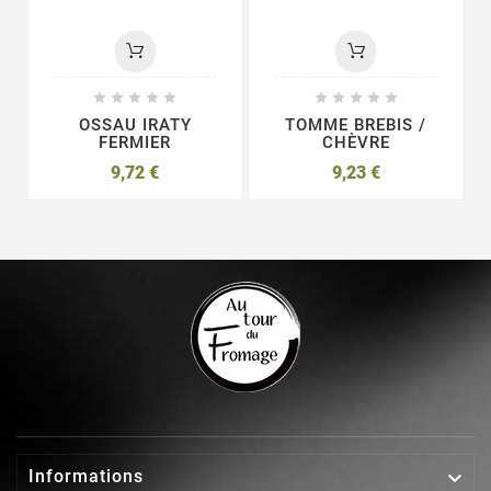










OSSAU IRATY
TOMME BREBIS /
FERMIER
CHÈVRE
9,72 €
9,23 €

Informations