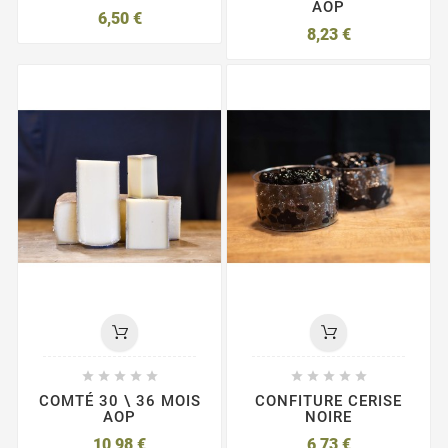
AOP
6,50 €
8,23 €










COMTÉ 30 \ 36 MOIS
CONFITURE CERISE
AOP
NOIRE
10,98 €
6,73 €