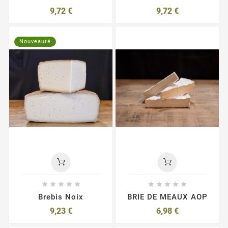
9,72 €
9,72 €
Nouveauté










Brebis Noix
BRIE DE MEAUX AOP
9,23 €
6,98 €