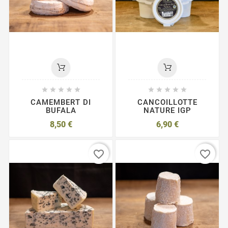










CAMEMBERT DI
CANCOILLOTTE
BUFALA
NATURE IGP
8,50 €
6,90 €
favorite_border
favorite_border