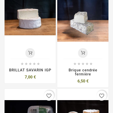










BRILLAT SAVARIN IGP
Brique cendrée
fermière
7,00 €
6,50 €
favorite_border
favorite_border