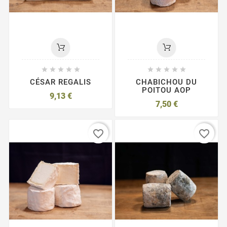










CÉSAR REGALIS
CHABICHOU DU
POITOU AOP
9,13 €
7,50 €
favorite_border
favorite_border