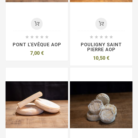










PONT L'EVÊQUE AOP
POULIGNY SAINT
PIERRE AOP
7,00 €
10,50 €