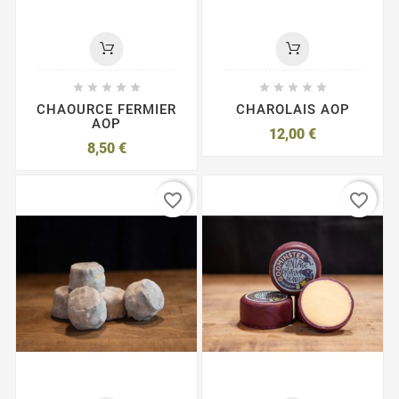










CHAOURCE FERMIER
CHAROLAIS AOP
AOP
12,00 €
8,50 €
favorite_border
favorite_border