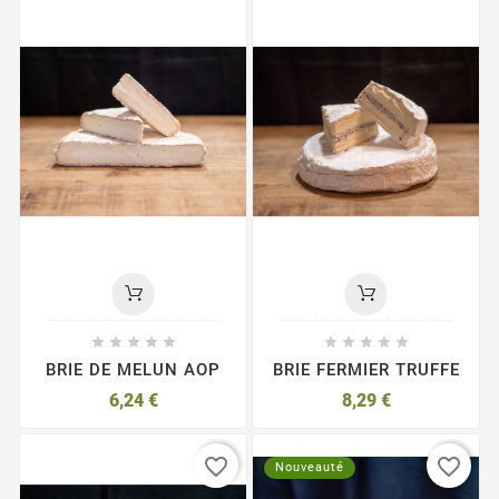










BRIE DE MELUN AOP
BRIE FERMIER TRUFFE
6,24 €
8,29 €
favorite_border
favorite_border
Nouveauté