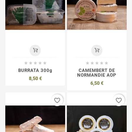










BURRATA 300g
CAMEMBERT DE
NORMANDIE AOP
8,50 €
6,50 €
favorite_border
favorite_border