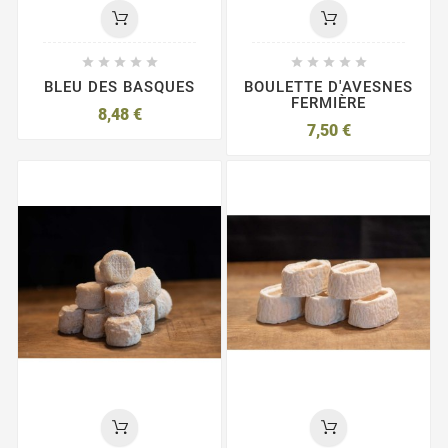










BLEU DES BASQUES
BOULETTE D'AVESNES
FERMIÈRE
8,48 €
7,50 €