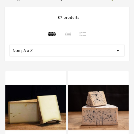
87 produits

Nom, A à Z